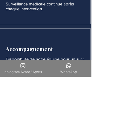
Surveillance médicale continue après
chaque intervention.
Accompagnement
Disponibilité de notre équipe pour un suivi
à long terme.
Instagram Avant / Après
WhatsApp
Nos Interventions
Découvrez l'ensemble de nos
interventions de chirurgie
esthétique et reconstructrice