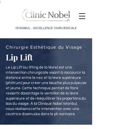
;
ISTANBUL - EXCELLENCE CHIRURGICALE
Chirurgie Esthétique du Visage
Lip Lift
Le Lip Lift (ou lifting de la lèvre) est une
intervention chirurgicale visant à raccourcir la
distance entre le nez et la lèvre supérieure
(philtrum) pour créer une bouche plus pulpeuse
et jeune. Cette technique permet de faire
ressortir davantage le vermillon de la lèvre
supérieure et de rééquilibrer les proportions du
bas du visage. À la Clinique Nobel Istanbul,
nous réalisons cette intervention avec une
cicatrice dissimulée dans le pli narinaire.