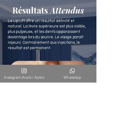
Résultats
Attendus
Le Lip Lift offre un résultat définitif et
naturel. La lèvre supérieure est plus visible,
plus pulpeuse, et les dents apparaissent
davantage lors du sourire. Le visage paraît
rajeuni. Contrairement aux injections, le
résultat est permanent.
Instagram Avant / Après
WhatsApp