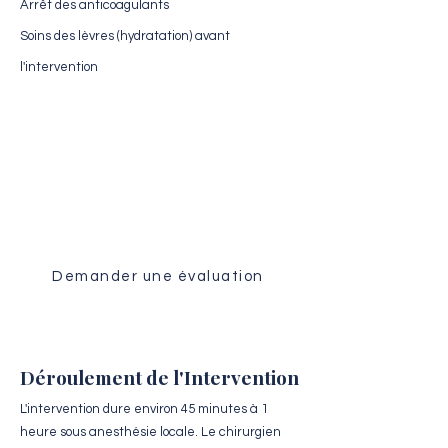
Arrêt des anticoagulants
Soins des lèvres (hydratation) avant
l'intervention
Évaluation Médicale
Recevez une analyse personnalisée
de votre dossier par notre équipe
chirurgicale.
Demander une évaluation
Déroulement de l'Intervention
L'intervention dure environ 45 minutes à 1
heure sous anesthésie locale. Le chirurgien