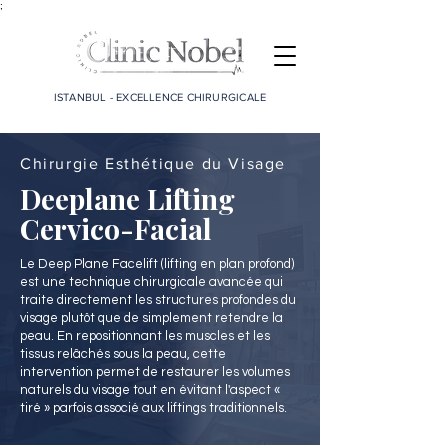
;
ISTANBUL - EXCELLENCE CHIRURGICALE
Chirurgie Esthétique du Visage
Deeplane Lifting
Cervico-Facial
Le Deep Plane Facelift (lifting en plan profond)
est une technique chirurgicale avancée qui
traite directement les structures profondes du
visage plutôt que de simplement retendre la
peau. En repositionnant les muscles et les
tissus relâchés sous la peau, cette
intervention permet de restaurer les volumes
naturels du visage tout en évitant l'aspect «
tiré » parfois associé aux liftings traditionnels.