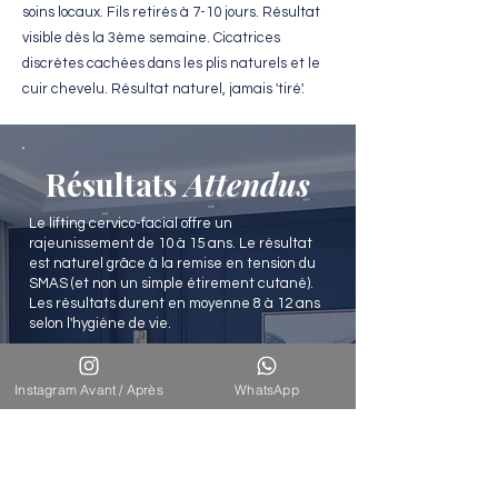
soins locaux. Fils retirés à 7-10 jours. Résultat
visible dès la 3ème semaine. Cicatrices
discrètes cachées dans les plis naturels et le
cuir chevelu. Résultat naturel, jamais 'tiré'.
Résultats
Attendus
Le lifting cervico-facial offre un
rajeunissement de 10 à 15 ans. Le résultat
est naturel grâce à la remise en tension du
SMAS (et non un simple étirement cutané).
Les résultats durent en moyenne 8 à 12 ans
selon l'hygiène de vie.
Instagram Avant / Après
WhatsApp