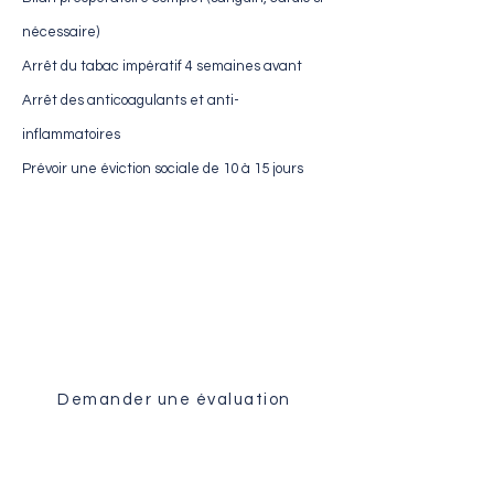
nécessaire)
Arrêt du tabac impératif 4 semaines avant
Arrêt des anticoagulants et anti-
inflammatoires
Prévoir une éviction sociale de 10 à 15 jours
Évaluation Médicale
Recevez une analyse personnalisée
de votre dossier par notre équipe
chirurgicale.
Demander une évaluation