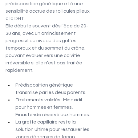
prédisposition génétique et à une 
sensibilité accrue des follicules pileux 
à la DHT.
Elle débute souvent dès l'âge de 20-
30 ans, avec un amincissement 
progressif au niveau des golfes 
temporaux et du sommet du crâne, 
pouvant évoluer vers une calvitie 
irréversible si elle n'est pas traitée 
rapidement.
Prédisposition génétique 
transmise par les deux parents.
Traitements validés : Minoxidil 
pour hommes et femmes, 
Finastéride réservé aux hommes.
La greffe capillaire reste la 
solution ultime pour restaurer les 
zones dégarnies de façon 