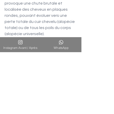
provoque une chute brutale et 
localisée des cheveux en plaques 
rondes, pouvant évoluer vers une 
perte totale du cuir chevelu (alopécie 
totale) ou de tous les poils du corps 
(alopécie universelle).
Traitements : corticostéroïdes 
Instagram Avant / Après
WhatsApp
locaux ou injectés, 
immunomodulateurs pour les cas 
sévères.
Prise en charge psychologique 
primordiale face à l'impact 
émotionnel.
Dans de nombreux cas, une 
rémission spontanée ou induite 
est possible.