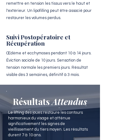
remettre en tension les tissus vers le haut et
l'extérieur. Un lipofilling peut être associé pour
restaurer les volumes perdus.
Suivi Postopératoire et
Récupération
Œdème et ecchymoses pendant 10 à 14 jours.
Éviction sociale de 10 jours. Sensation de
tension normale les premiers jours. Résultat
visible dès 3 semaines, définitif à 3 mois.
Résultats
Attendus
Le lifting des joues restaure les contours
harmonieux du visage et atténue
significativement les signes de
vieillissement du tiers moyen. Les résultats
durent 7 à 10 ans.