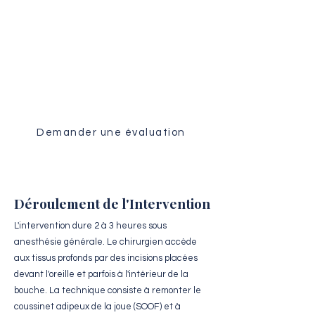
Évaluation Médicale
Recevez une analyse personnalisée
de votre dossier par notre équipe
chirurgicale.
Demander une évaluation
Déroulement de l'Intervention
L'intervention dure 2 à 3 heures sous
anesthésie générale. Le chirurgien accède
aux tissus profonds par des incisions placées
devant l'oreille et parfois à l'intérieur de la
bouche. La technique consiste à remonter le
coussinet adipeux de la joue (SOOF) et à