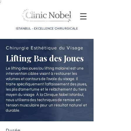
;
ISTANBUL - EXCELLENCE CHIRURGICALE
Chirurgie Esthétique du Visage
Lifting Bas des Joues
Le lifting des joues (ou lifting malaire) est une
intervention ciblée visant à restaurer les
volumes et contours de l'ovale du visage. Il
traite spécifiquement l'affaissement des joues,
les plis d'amertume et le relâchement du tiers
moyen du visage. À la Clinique Nobel Istanbul,
nous utilisons des techniques de remise en
tension musculaire pour un résultat naturel et
durable.
Durée