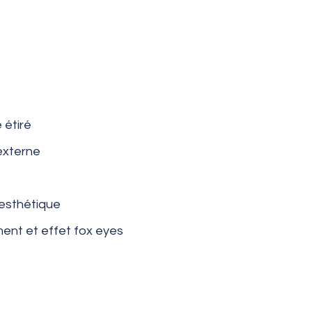
 étiré
externe
 esthétique
ent et effet fox eyes