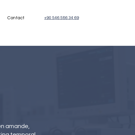
Contact
+90 546 586 34 69
 en amande,
fting temporal