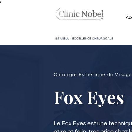
;
Acc
ISTANBUL - EXCELLENCE CHIRURGICALE
Chirurgie Esthétique du Visage
Fox Eyes
Le Fox Eyes est une techniqu
étiré et félin, très prisé chez