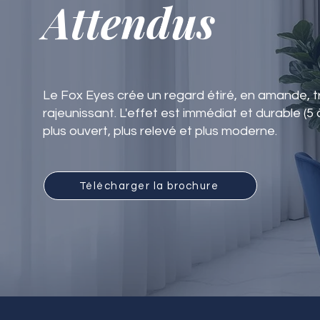
Attendus
Le Fox Eyes crée un regard étiré, en amande, 
rajeunissant. L'effet est immédiat et durable (5 
plus ouvert, plus relevé et plus moderne.
Télécharger la brochure