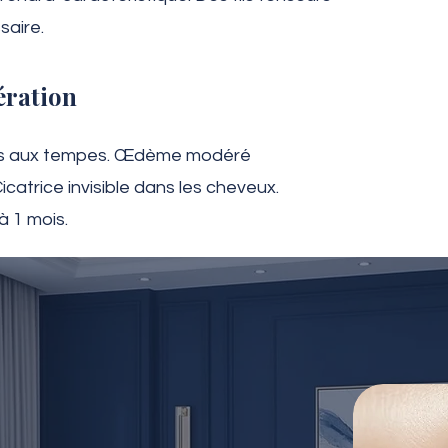
saire.
ération
leus aux tempes. Œdème modéré
atrice invisible dans les cheveux.
à 1 mois.