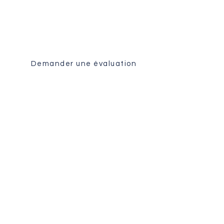
Recevez une analyse
personnalisée de votre dossier
par notre équipe chirurgicale.
Demander une évaluation