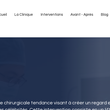
ueil
La Clinique
Interventions
Avant - Après
Blog
e chirurgicale tendance visant à créer un regard
 les célébrités. Cette intervention consiste en un li