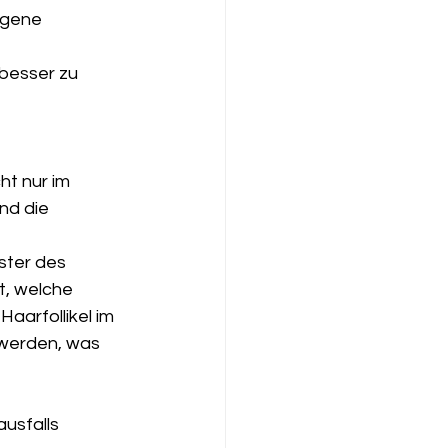
igene 
besser zu 
ht nur im 
nd die 
ster des 
t, welche 
aarfollikel im 
 werden, was 
usfalls 