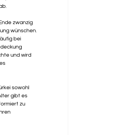
ab.
 Ende zwanzig 
dung wünschen. 
ufig bei 
abdeckung 
chte und wird 
es 
ürkei sowohl 
ter gibt es 
ormiert zu 
hren 