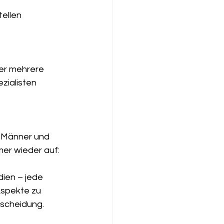
ellen 
er mehrere 
zialisten 
e Männer und 
er wieder auf: 
ien – jede 
Aspekte zu 
tscheidung.