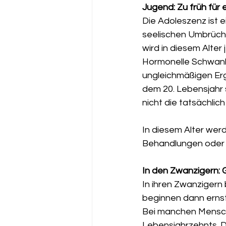
Jugend: Zu früh für 
Die Adoleszenz ist e
seelischen Umbrüche
wird in diesem Alter
Hormonelle Schwank
ungleichmäßigen Erg
dem 20. Lebensjahr s
nicht die tatsächlic
In diesem Alter we
Behandlungen oder 
In den Zwanzigern: 
In ihren Zwanzigern 
beginnen dann ernst
Bei manchen Mensche
Lebensjahrzehnts. D