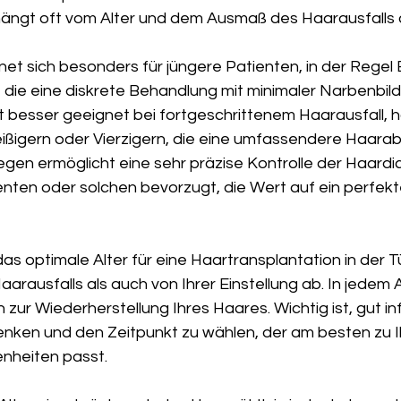
ängt oft vom Alter und dem Ausmaß des Haarausfalls 
net sich besonders für jüngere Patienten, in der Regel
, die eine diskrete Behandlung mit minimaler Narbenbil
 besser geeignet bei fortgeschrittenem Haarausfall, hä
eißigern oder Vierzigern, die eine umfassendere Haar
gen ermöglicht eine sehr präzise Kontrolle der Haardi
enten oder solchen bevorzugt, die Wert auf ein perfekt
as optimale Alter für eine Haartransplantation in der T
rausfalls als auch von Ihrer Einstellung ab. In jedem Al
ur Wiederherstellung Ihres Haares. Wichtig ist, gut inf
 denken und den Zeitpunkt zu wählen, der am besten zu I
enheiten passt.