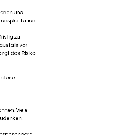
ichen und 
ransplantation 
stig zu 
usfalls vor 
rgt das Risiko, 
entöse 
hnen. Viele 
zudenken.
 insbesondere 