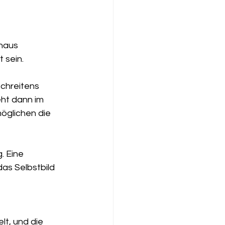
haus 
 sein.
schreitens 
eht dann im 
öglichen die 
. Eine 
as Selbstbild 
t, und die 