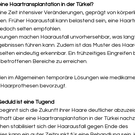
eine Haartransplantation in der Türkei?
ine Zeit intensiver Veränderungen, geprägt von körperl
n. Früher Haarausfall kann belastend sein, eine Haart
 jedoch selten empfohlen.
ungen machen Haarausfall unvorhersehbar, was langfri
ebnissen führen kann. Zudem ist das Muster des Haara
elten eindeutig erkennbar. Ein frühzeitiges Eingreifen bi
h betroffenen Bereiche zu erreichen.
rden im Allgemeinen temporäre Lösungen wie medikam
Haarprothesen bevorzugt.
Geduld ist eine Tugend
beginnt sich die Zukunft ihrer Haare deutlicher abzuzeic
haft über eine Haartransplantation in der Türkei nach
n stabilisiert sich der Haarausfall gegen Ende des 
ies kann ein guter Zeitpunkt für eine Behandlung sein,