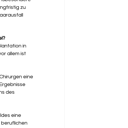
ngfristig zu 
aarausfall 
ei?
lantation in 
or allem ist 
 Chirurgen eine 
 Ergebnisse 
ns des 
ldes eine 
 beruflichen 