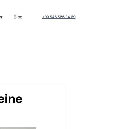
er
Blog
+90 546 586 34 69
eine