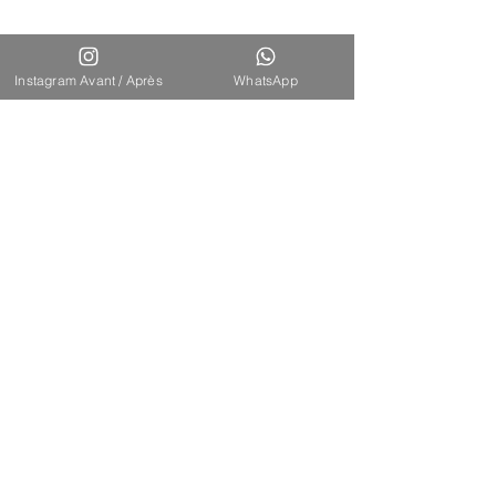
Instagram Avant / Après
WhatsApp
ISTANBUL - CHIRURGISCHE EXZELLENZ
Ihre erste Adresse für Schönheitschirurgie
in der Türkei – europäische Expertise und
individuelle Betreuung vereint.