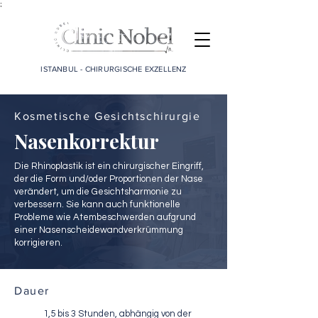
;
ISTANBUL - CHIRURGISCHE EXZELLENZ
Kosmetische Gesichtschirurgie
Nasenkorrektur
Die Rhinoplastik ist ein chirurgischer Eingriff,
der die Form und/oder Proportionen der Nase
verändert, um die Gesichtsharmonie zu
verbessern. Sie kann auch funktionelle
Probleme wie Atembeschwerden aufgrund
einer Nasenscheidewandverkrümmung
korrigieren.
Dauer
1,5 bis 3 Stunden, abhängig von der