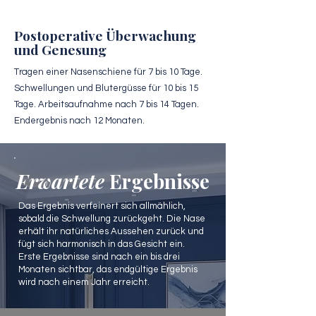
Postoperative Überwachung
und Genesung
Tragen einer Nasenschiene für 7 bis 10 Tage.
Schwellungen und Blutergüsse für 10 bis 15
Tage. Arbeitsaufnahme nach 7 bis 14 Tagen.
Endergebnis nach 12 Monaten.
Erwartete
Ergebnisse
Das Ergebnis verfeinert sich allmählich,
sobald die Schwellung zurückgeht. Die Nase
erhält ihr natürliches Aussehen zurück und
fügt sich harmonisch in das Gesicht ein.
Erste Ergebnisse sind nach ein bis drei
Monaten sichtbar, das endgültige Ergebnis
wird nach einem Jahr erreicht.