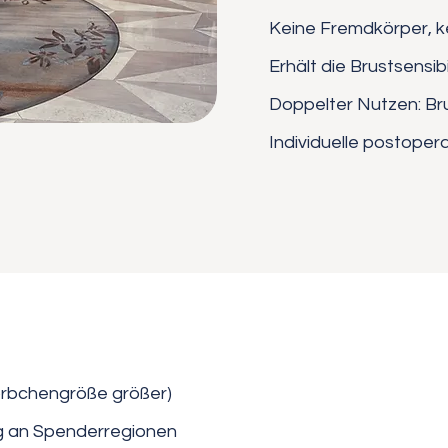
Keine Fremdkörper, k
Erhält die Brustsensibi
Doppelter Nutzen: B
Individuelle postoper
Körbchengröße größer)
g an Spenderregionen