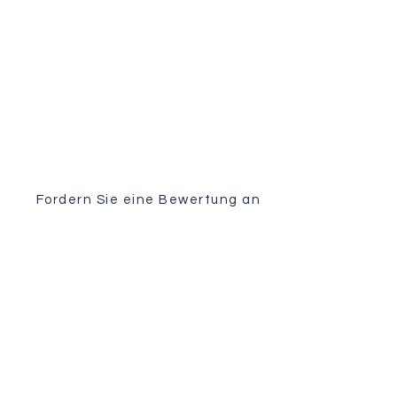
Medizinische Untersuchung
Sie erhalten eine individuelle
Analyse Ihres Falls von unserem
OP-Team.
Fordern Sie eine Bewertung an