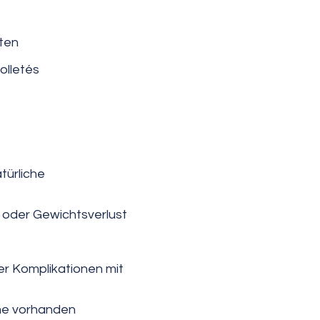
aten
olletés
türliche
oder Gewichtsverlust
er Komplikationen mit
me vorhanden