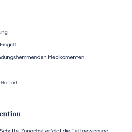
hung
ingriff
zündungshemmenden Medikamenten
 Bedarf
ention
e Schritte. Zunächst erfolgt die Fettgewinnung: