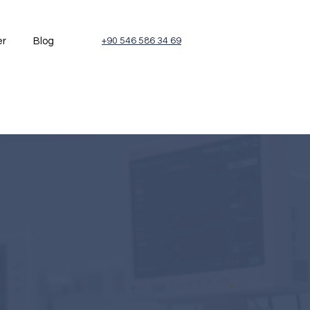
er
Blog
+90 546 586 34 69