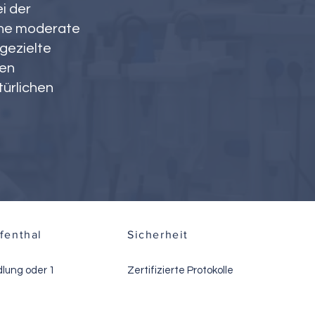
i der
ine moderate
gezielte
nen
türlichen
fenthal
Sicherheit
lung oder 1
Zertifizierte Protokolle