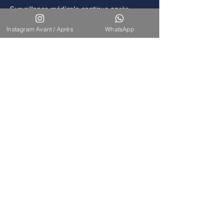
Surveillance médicale continue après
chaque intervention.
Instagram Avant / Après
WhatsApp
Accompagnement
Disponibilité de notre équipe pour un suivi
à long terme.
Nos Interventions
Découvrez l'ensemble de nos
interventions de chirurgie
esthétique et reconstructrice