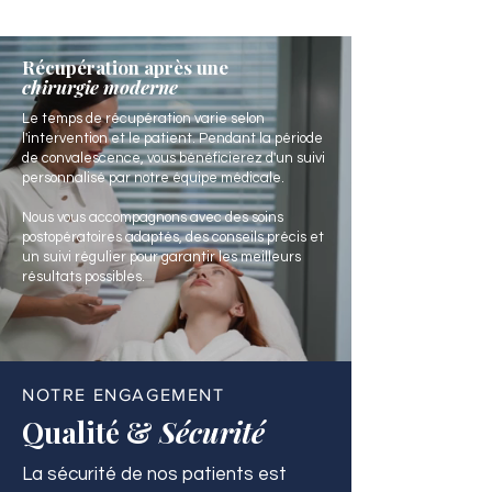
Récupération après une
chirurgie moderne
Le temps de récupération varie selon
l'intervention et le patient. Pendant la période
de convalescence, vous bénéficierez d'un suivi
personnalisé par notre équipe médicale.
Nous vous accompagnons avec des soins
postopératoires adaptés, des conseils précis et
un suivi régulier pour garantir les meilleurs
résultats possibles.
NOTRE ENGAGEMENT
Qualité &
Sécurité
La sécurité de nos patients est