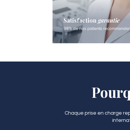
Satisfaction
garantie
98% de nos patients recommandent 
Pourq
Chaque prise en charge rep
interna