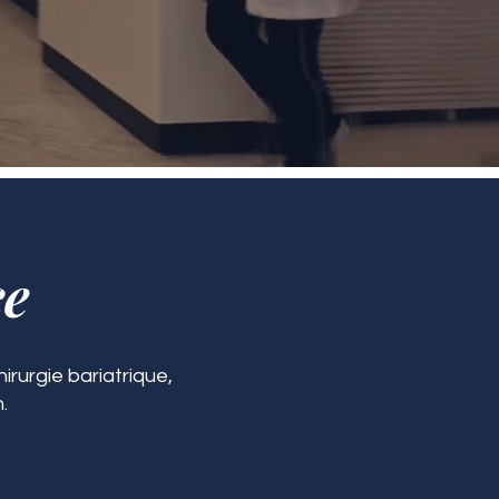
ce
irurgie bariatrique,
.