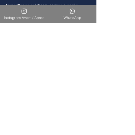
Surveillance médicale continue après
chaque intervention.
Instagram Avant / Après
WhatsApp
Accompagnement
Disponibilité de notre équipe pour un suivi
à long terme.
Nos Interventions
Découvrez l'ensemble de nos
interventions de chirurgie
esthétique et reconstructrice