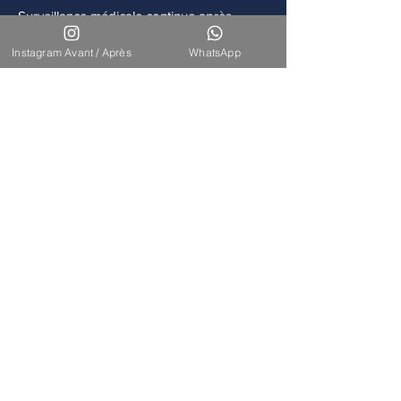
Surveillance médicale continue après
chaque intervention.
Instagram Avant / Après
WhatsApp
Accompagnement
Disponibilité de notre équipe pour un suivi
à long terme.
Nos Interventions
Découvrez l'ensemble de nos
interventions de chirurgie
esthétique et reconstructrice