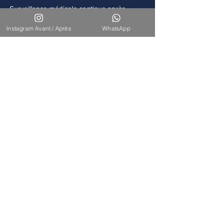
Surveillance médicale continue après
chaque intervention.
Instagram Avant / Après
WhatsApp
Accompagnement
Disponibilité de notre équipe pour un suivi
à long terme.
Nos Interventions
Découvrez l'ensemble de nos
interventions de chirurgie
esthétique et reconstructrice