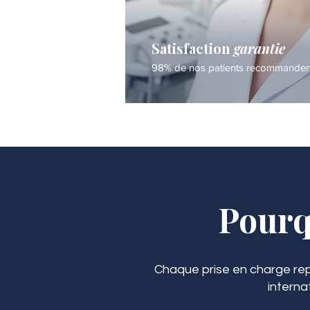
Satisfaction
garantie
98% de nos patients recommandent 
Pourq
Chaque prise en charge rep
interna