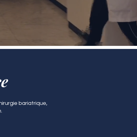
ce
irurgie bariatrique,
.