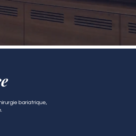
ce
irurgie bariatrique,
.