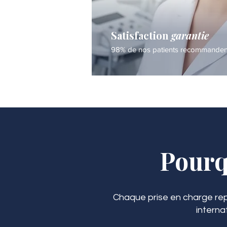
Satisfaction
garantie
98% de nos patients recommandent 
Pourq
Chaque prise en charge rep
interna