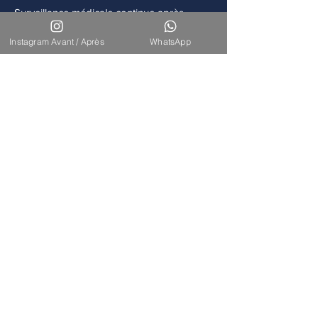
Surveillance médicale continue après
chaque intervention.
Instagram Avant / Après
WhatsApp
Accompagnement
Disponibilité de notre équipe pour un suivi
à long terme.
Nos Interventions
Découvrez l'ensemble de nos
interventions de chirurgie
esthétique et reconstructrice