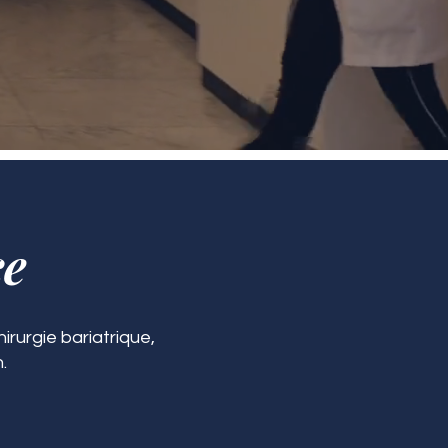
ce
irurgie bariatrique,
.