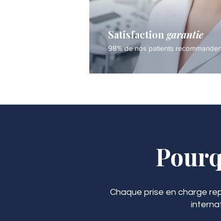
Satisfaction
garantie
98% de nos patients recommandent 
Pourq
Chaque prise en charge rep
interna