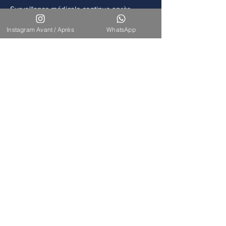
Surveillance médicale continue après
chaque intervention.
Instagram Avant / Après
WhatsApp
Accompagnement
Disponibilité de notre équipe pour un suivi
à long terme.
Nos Interventions
Découvrez l'ensemble de nos
interventions de chirurgie
esthétique et reconstructrice