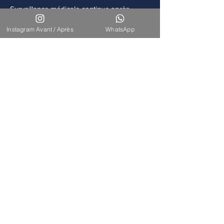
Surveillance médicale continue après
chaque intervention.
Instagram Avant / Après
WhatsApp
Accompagnement
Disponibilité de notre équipe pour un suivi
à long terme.
Nos Interventions
Découvrez l'ensemble de nos
interventions de chirurgie
esthétique et reconstructrice