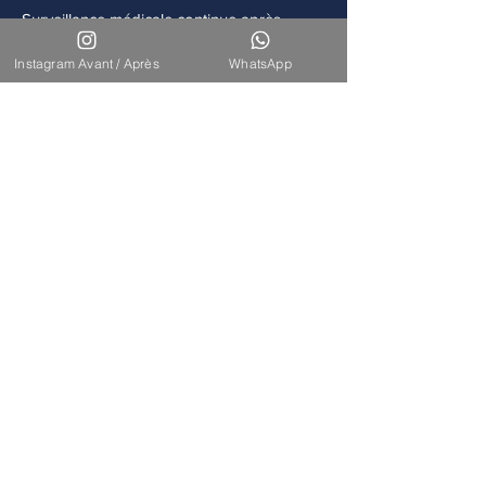
Surveillance médicale continue après
chaque intervention.
Instagram Avant / Après
WhatsApp
Accompagnement
Disponibilité de notre équipe pour un suivi
à long terme.
Nos Interventions
Découvrez l'ensemble de nos
interventions de chirurgie
esthétique et reconstructrice