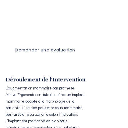
Évaluation Médicale
Recevez une analyse personnalisée
de votre dossier par notre équipe
chirurgicale.
Demander une évaluation
Déroulement de l'Intervention
L’augmentation mammaire par prothèse
Motiva Ergonomix consiste à insérer un implant
mammaire adapté à la morphologie de la
patiente. L’incision peut être sous-mammaire,
péri-aréolaire ou axillaire selon l’indication.
L’implant est positionné en plan sous-
glandulaire, sous-musculaire ou dual plane