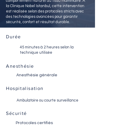
comportement naturel du tissu mammaire. À
la Clinique Nobel Istanbul, cette intervention
est réalisée selon des protocoles stricts avec
des technologies avancées pour garantir
sécurité, confort et résultat durable.
Durée
45 minutes à 2 heures selon la
technique utilisée
Anesthésie
Anesthésie générale
Hospitalisation
Ambulatoire ou courte surveillance
Sécurité
Protocoles certifiés