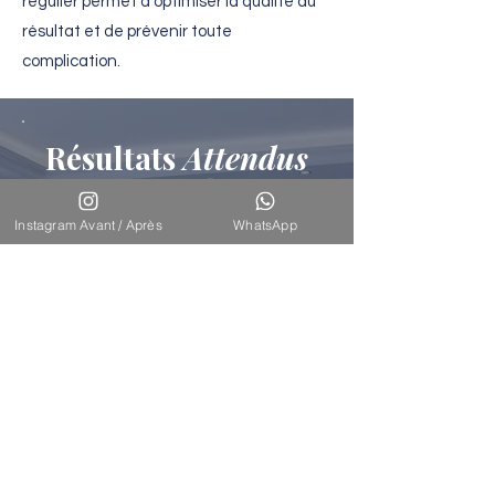
régulier permet d’optimiser la qualité du
résultat et de prévenir toute
complication.
Résultats
Attendus
L’augmentation mammaire par prothèse
Motiva Ergonomix permet d’obtenir une
Instagram Avant / Après
WhatsApp
poitrine galbée, naturelle et harmonieuse.
Grâce au gel ergonomique, le sein conserve
un comportement souple et naturel dans le
mouvement. Les résultats sont visibles
immédiatement et s’améliorent au fil des
semaines avec la disparition de l’œdème.
La durabilité du résultat dépend du respect
des recommandations postopératoires et
d’une hygiène de vie équilibrée.