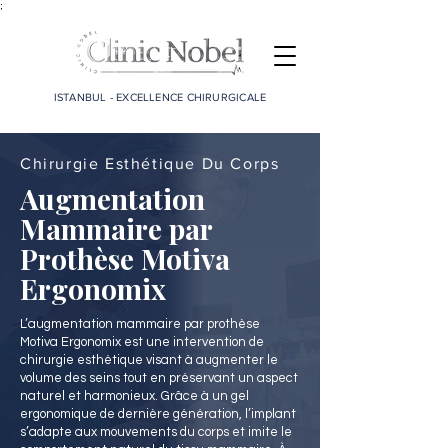
;
ISTANBUL - EXCELLENCE CHIRURGICALE
Chirurgie Esthétique Du Corps
Augmentation
Mammaire par
Prothèse Motiva
Ergonomix
L’augmentation mammaire par prothèse
Motiva Ergonomix est une intervention de
chirurgie esthétique visant à augmenter le
volume des seins tout en préservant un aspect
naturel et harmonieux. Grâce à un gel
ergonomique de dernière génération, l’implant
s’adapte aux mouvements du corps et imite le