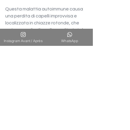
Questa malattia autoimmune causa 
una perdita di capelli improvvisa e 
localizzata in chiazze rotonde, che 
può progredire fino alla perdita totale 
del cuoio capelluto (alopecia totale) o 
Instagram Avant / Après
WhatsApp
di tutti i peli del corpo (alopecia 
universale).
Trattamenti: corticosteroidi locali 
o iniettabili, immunomodulatori 
per i casi gravi.
Il supporto psicologico è 
essenziale per far fronte 
all'impatto emotivo.
In molti casi è possibile ottenere 
una remissione spontanea o 
indotta.