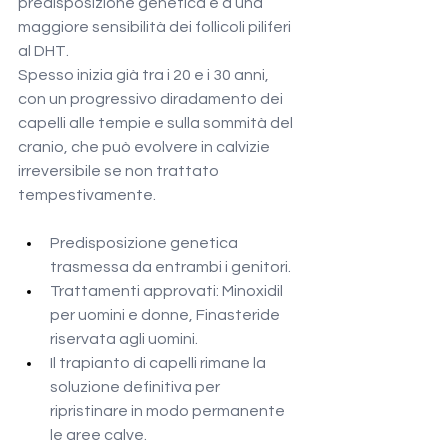
predisposizione genetica e a una 
maggiore sensibilità dei follicoli piliferi 
al DHT.
Spesso inizia già tra i 20 e i 30 anni, 
con un progressivo diradamento dei 
capelli alle tempie e sulla sommità del 
cranio, che può evolvere in calvizie 
irreversibile se non trattato 
tempestivamente.
Predisposizione genetica 
trasmessa da entrambi i genitori.
Trattamenti approvati: Minoxidil 
per uomini e donne, Finasteride 
riservata agli uomini.
Il trapianto di capelli rimane la 
soluzione definitiva per 
ripristinare in modo permanente 
le aree calve.