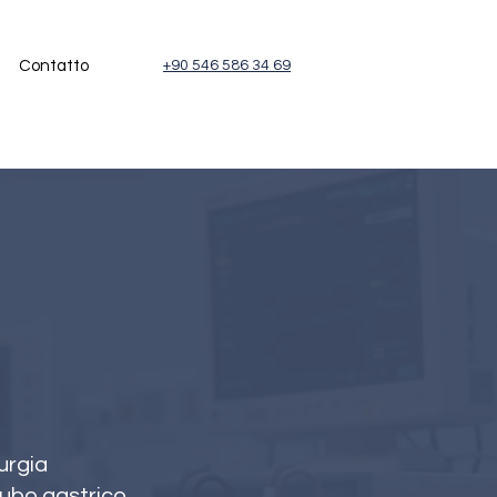
Contatto
+90 546 586 34 69
urgia
tubo gastrico