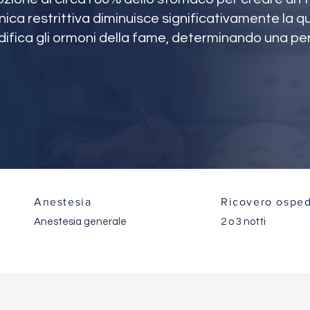
ica restrittiva diminuisce significativamente la qu
ifica gli ormoni della fame, determinando una per
Anestesia
Ricovero osped
Anestesia generale
2 o 3 notti