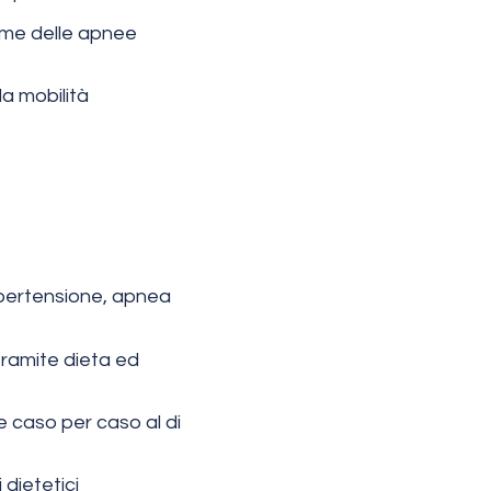
rome delle apnee
la mobilità
ipertensione, apnea
 tramite dieta ed
e caso per caso al di
dietetici