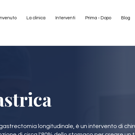
nvenuto
La clinica
Interventi
Prima - Dopo
Blog
strica
astrectomia longitudinale, è un intervento di chir
ozione di circa l'80% dello stomaco per creare un 