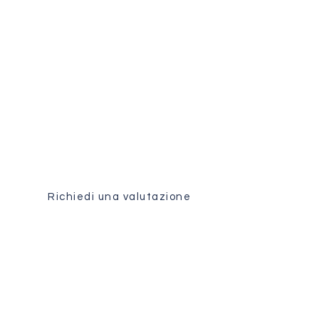
Valutazione medica
Ricevi un'analisi personalizzata
del tuo caso dal nostro team
chirurgico.
Richiedi una valutazione