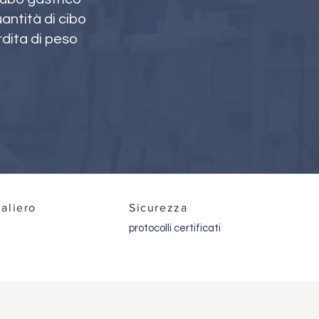
antità di cibo
dita di peso
aliero
Sicurezza
protocolli certificati