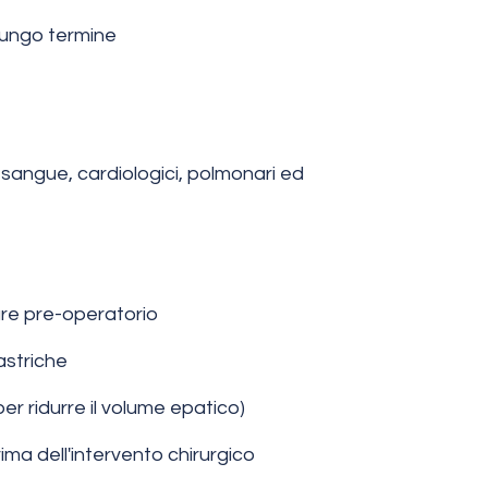
 lungo termine
sangue, cardiologici, polmonari ed
re pre-operatorio
astriche
er ridurre il volume epatico)
a dell'intervento chirurgico