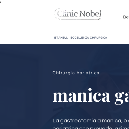
;
Be
ISTANBUL - ECCELLENZA CHIRURGICA
Chirurgia bariatrica
manica ga
La gastrectomia a manica, o g
bariatrica che prevede la rim