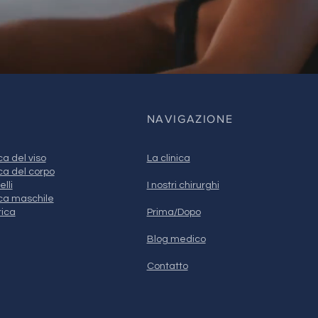
NAVIGAZIONE
ca del viso
La clinica
ca del corpo
lli
I nostri chirurghi
ica maschile
rica
Prima/Dopo
Blog medico
Contatto