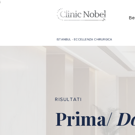
;
Be
ISTANBUL - ECCELLENZA CHIRURGICA
RISULTATI
Prima/
D