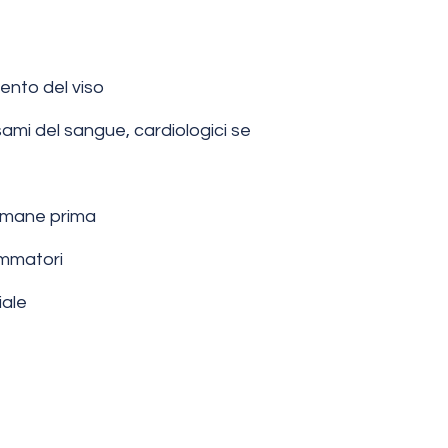
ento del viso
ami del sangue, cardiologici se
timane prima
ammatori
iale