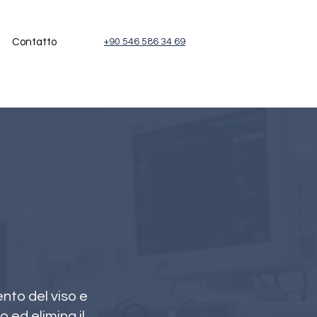
Contatto
+90 546 586 34 69
ento del viso e
o ed elimina il