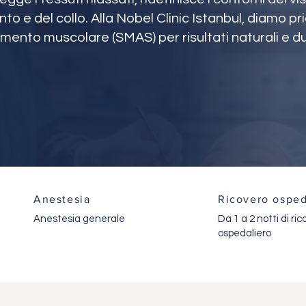
 e del collo. Alla Nobel Clinic Istanbul, diamo prio
nto muscolare (SMAS) per risultati naturali e du
Anestesia
Ricovero osped
Anestesia generale
Da 1 a 2 notti di ri
ospedaliero