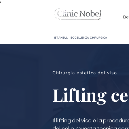
;
Be
ISTANBUL - ECCELLENZA CHIRURGICA
Chirurgia estetica del viso
Lifting c
Il lifting del viso è la proced
del collo. Questa tecnica correg