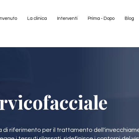
nvenuto
La clinica
Interventi
Prima - Dopo
Blog
ervicofacciale
ura di riferimento per il trattamento dell'invecchiam
ge i tessuti rilassati, ridefinisce i contorni del vis