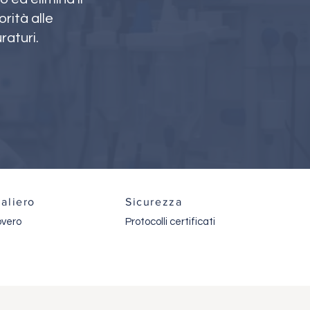
rità alle
raturi.
aliero
Sicurezza
covero
Protocolli certificati