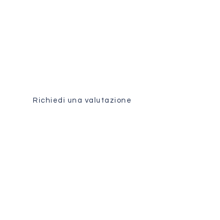
Valutazione medica
Ricevi un'analisi personalizzata
del tuo caso dal nostro team
chirurgico.
Richiedi una valutazione