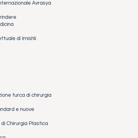
Internazionale Avrasya
rindere
dicina
tuale di Imishli
one turca di chirurgia
andard e nuove
di Chirurgia Plastica
ica