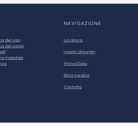
NAVIGAZIONE
ca del viso
La clinica
ca del corpo
lli
I nostri chirurghi
ica maschile
rica
Prima/Dopo
Blog medico
Contatto