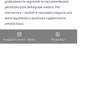
gradualmente seguendo le raccomandazioni
personalizzate dell'équipe medica. Per
mantenere i risultati è necessario seguire una
dieta equilibrata e praticare regolarmente
attività fisica.
Instagram Avant / Après
WhatsApp
Risultati
attesi
La tecnica di rimodellamento addominale
"six-pack" crea un addome definito,
muscoloso e armonioso, mettendo in risalto
in modo naturale i contorni muscolari. I
risultati sono visibili gradualmente e
duraturi, a condizione che vengano seguite
le istruzioni post-operatorie e che si
mantenga uno stile di vita sano.