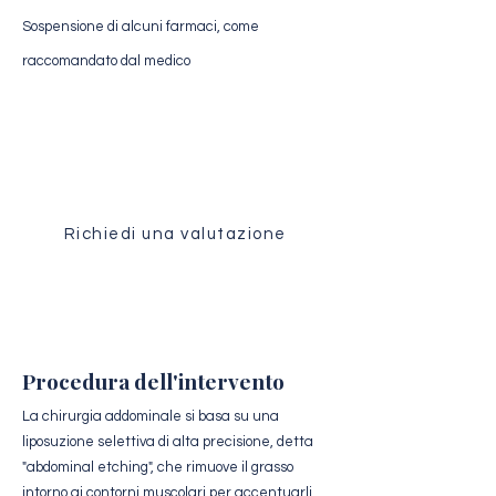
Sospensione di alcuni farmaci, come
raccomandato dal medico
Valutazione medica
Ricevi un'analisi personalizzata del tuo
caso dal nostro team chirurgico.
Richiedi una valutazione
Procedura dell'intervento
La chirurgia addominale si basa su una
liposuzione selettiva di alta precisione, detta
"abdominal etching", che rimuove il grasso
intorno ai contorni muscolari per accentuarli.