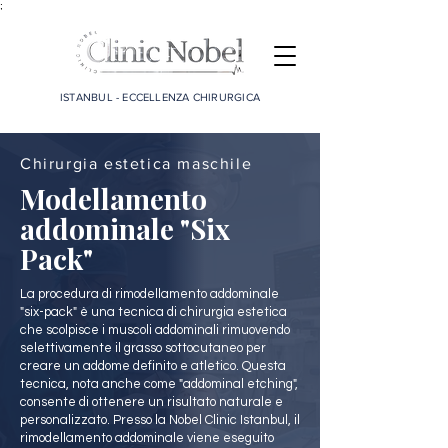
;
ISTANBUL - ECCELLENZA CHIRURGICA
Chirurgia estetica maschile
Modellamento
addominale "Six
Pack"
La procedura di rimodellamento addominale
"six-pack" è una tecnica di chirurgia estetica
che scolpisce i muscoli addominali rimuovendo
selettivamente il grasso sottocutaneo per
creare un addome definito e atletico. Questa
tecnica, nota anche come "addominal etching",
consente di ottenere un risultato naturale e
personalizzato. Presso la Nobel Clinic Istanbul, il
rimodellamento addominale viene eseguito