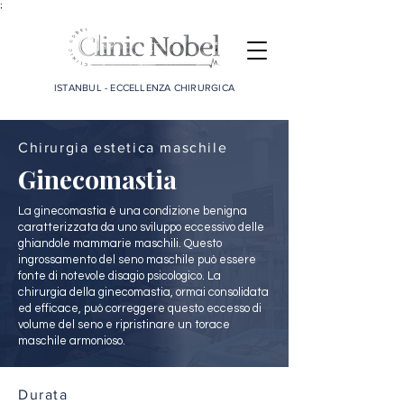
;
ISTANBUL - ECCELLENZA CHIRURGICA
Chirurgia estetica maschile
Ginecomastia
La ginecomastia è una condizione benigna
caratterizzata da uno sviluppo eccessivo delle
ghiandole mammarie maschili. Questo
ingrossamento del seno maschile può essere
fonte di notevole disagio psicologico. La
chirurgia della ginecomastia, ormai consolidata
ed efficace, può correggere questo eccesso di
volume del seno e ripristinare un torace
maschile armonioso.
Durata