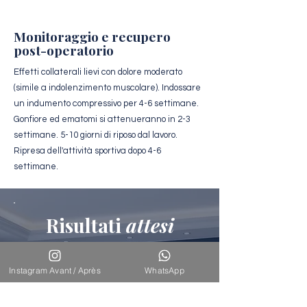
Monitoraggio e recupero
post-operatorio
Effetti collaterali lievi con dolore moderato
(simile a indolenzimento muscolare). Indossare
un indumento compressivo per 4-6 settimane.
Gonfiore ed ematomi si attenueranno in 2-3
settimane. 5-10 giorni di riposo dal lavoro.
Ripresa dell'attività sportiva dopo 4-6
settimane.
Risultati
attesi
I primi risultati sono visibili immediatamente
dopo la scomparsa del gonfiore. Il risultato
Instagram Avant / Après
WhatsApp
finale si valuta dopo 3-6 mesi. I risultati sono
permanenti perché il tessuto ghiandolare
rimosso non si rigenera. Tuttavia, un