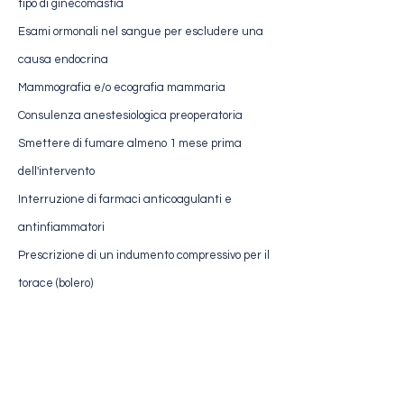
tipo di ginecomastia
Esami ormonali nel sangue per escludere una
causa endocrina
Mammografia e/o ecografia mammaria
Consulenza anestesiologica preoperatoria
Smettere di fumare almeno 1 mese prima
dell'intervento
Interruzione di farmaci anticoagulanti e
antinfiammatori
Prescrizione di un indumento compressivo per il
torace (bolero)
Valutazione medica
Ricevi un'analisi personalizzata del tuo
caso dal nostro team chirurgico.