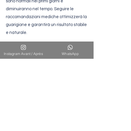
sono normali nei primi giorni e
diminuiranno nel tempo. Seguire le
raccomandazioni mediche ottimizzerà la
guarigione e garantirà un risultato stabile
e naturale.
Instagram Avant / Après
WhatsApp
Risultati
attesi
La nuova generazione di protesi mammarie
Motiva permette di ottenere un seno
armonioso, morbido e dall'aspetto naturale.
La tecnologia a gel e involucro garantisce
un movimento dinamico del seno, che imita
fedelmente il tessuto naturale. I risultati
sono immediatamente visibili e migliorano
progressivamente con la riduzione del
gonfiore. La stabilità del risultato dipende
dal rispetto delle raccomandazioni post-
operatorie e dai controlli medici periodici.