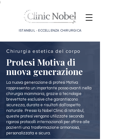
;
ISTANBUL - ECCELLENZA CHIRURGICA
Chirurgia estetica del corpo
Protesi Motiva di
nuova generazione
La nuova generazione di protesi Motiva
rappresenta un importante passo avanti nella
chirurgia mammaria, grazie a tecnologie
brevettate esclusive che garantiscono
sicurezza, durata e risultati dall'aspetto
naturale. Presso la Nobel Clinic di Istanbul,
queste protesi vengono utilizzate secondo
rigorosi protocolli internazionali per offrire alle
pazienti una trasformazione armoniosa,
personalizzata e sicura.