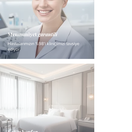
Memnuniyet
garantili
Hastalarımızın %98'i kliniğimizi tavsiye
ediyor.
Üstün
konfor