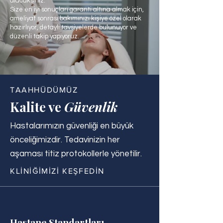
alacaksınız.
Size en iyi sonuçları garanti altına almak için,
ameliyat sonrası bakımınızı kişiye özel olarak
hazırlıyor, detaylı tavsiyelerde bulunuyor ve
düzenli takip yapıyoruz.
TAAHHÜDÜMÜZ
Kalite ve
Güvenlik
Hastalarımızın güvenliği en büyük
önceliğimizdir. Tedavinizin her
aşaması titiz protokollerle yönetilir.
KLİNİĞİMİZİ KEŞFEDİN
Hastane Standartları