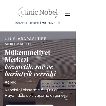
;
İSTANBUL - CERRAHİ MÜKEMMELLİK
ULUSLARARASI TIBBİ
MÜKEMMELLİK
Mükemmeliyet
Merkezi
kozmetik, saç ve
bariatrik cerrahi
Açıklık
Kendini iyi hissetme özgürlüğü.
Hayatı dolu dolu yaşama özgürlüğü.