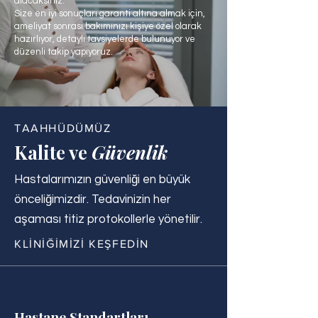
alacaksınız.
Size en iyi sonuçları garanti altına almak için,
ameliyat sonrası bakımınızı kişiye özel olarak
hazırlıyor, detaylı tavsiyelerde bulunuyor ve
düzenli takip yapıyoruz.
TAAHHÜDÜMÜZ
Kalite ve
Güvenlik
Hastalarımızın güvenliği en büyük
önceliğimizdir. Tedavinizin her
aşaması titiz protokollerle yönetilir.
KLİNİĞİMİZİ KEŞFEDİN
Hastane Standartları