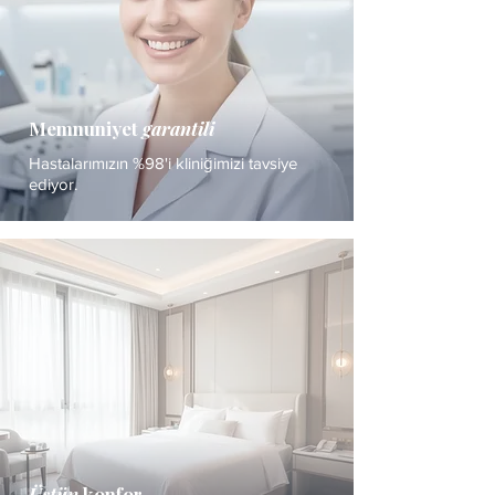
Memnuniyet
garantili
Hastalarımızın %98'i kliniğimizi tavsiye
ediyor.
Üstün
konfor