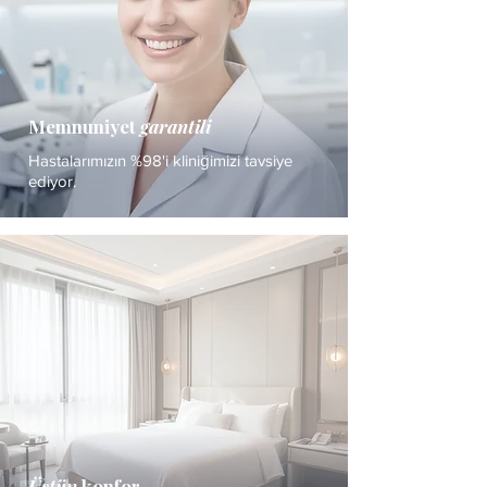
Memnuniyet
garantili
Hastalarımızın %98'i kliniğimizi tavsiye
ediyor.
Üstün
konfor