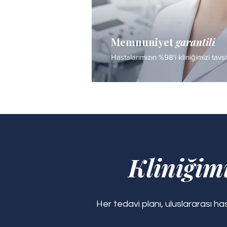
Memnuniyet
garantili
Hastalarımızın %98'i kliniğimizi tavs
Kliniğim
Her tedavi planı, uluslararası 