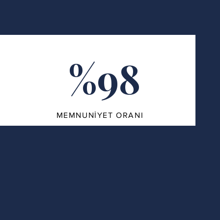
%98
MEMNUNİYET ORANI