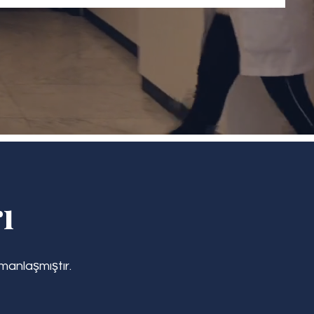
ı
zmanlaşmıştır.