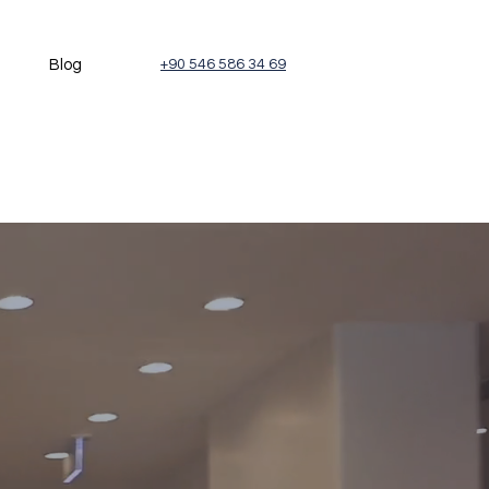
a
Blog
+90 546 586 34 69