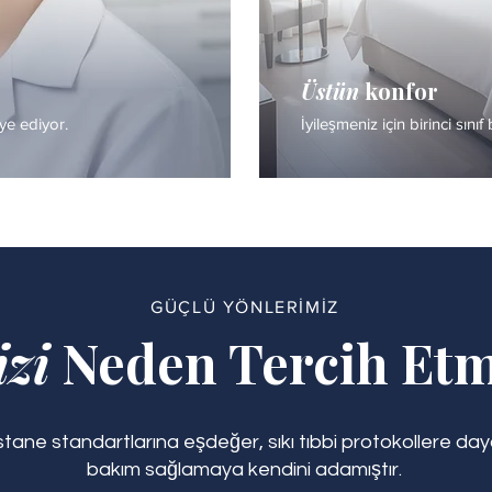
Üstün
konfor
iye ediyor.
İyileşmeniz için birinci sınıf
GÜÇLÜ YÖNLERİMİZ
izi
Neden Tercih Etm
hastane standartlarına eşdeğer, sıkı tıbbi protokollere 
bakım sağlamaya kendini adamıştır.