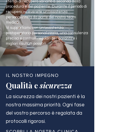
I tempi di recupero variano a seconda della
procedura e del paziente. Durante il periodo di
recupero, riceverete un'assistenza
personalizzata da parte del nostro team
medico.
Vi supportiamo con un'assistenza
postoperatoria personalizzata, una consulenza
precisa e controlli regolari per garantire i
migliori risultati possibili.
IL NOSTRO IMPEGNO
Qualità e
sicurezza
La sicurezza dei nostri pazienti è la
nostra massima priorità. Ogni fase
del vostro percorso è regolata da
protocolli rigorosi.
SCOPRI LA NOSTRA CLINICA