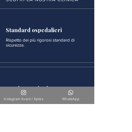
Standard ospedalieri
Rispetto dei più rigorosi standard di
sicurezza.
Monitoraggio rigoroso
Ogni procedura è seguita da un
Instagram Avant / Après
WhatsApp
monitoraggio medico continuo.