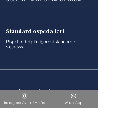
Standard ospedalieri
Rispetto dei più rigorosi standard di
sicurezza.
Monitoraggio rigoroso
Ogni procedura è seguita da un
Instagram Avant / Après
WhatsApp
monitoraggio medico continuo.