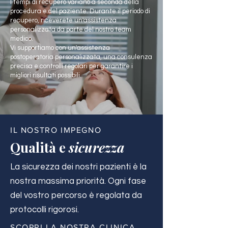
I tempi di recupero variano a seconda della
procedura e del paziente. Durante il periodo di
recupero, riceverete un'assistenza
personalizzata da parte del nostro team
medico.
Vi supportiamo con un'assistenza
postoperatoria personalizzata, una consulenza
precisa e controlli regolari per garantire i
migliori risultati possibili.
IL NOSTRO IMPEGNO
Qualità e
sicurezza
La sicurezza dei nostri pazienti è la
nostra massima priorità. Ogni fase
del vostro percorso è regolata da
protocolli rigorosi.
SCOPRI LA NOSTRA CLINICA