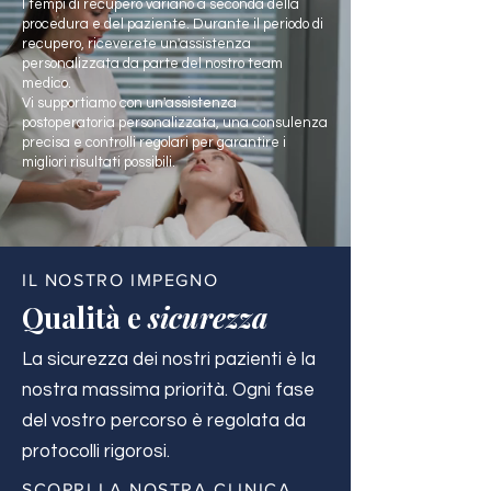
I tempi di recupero variano a seconda della
procedura e del paziente. Durante il periodo di
recupero, riceverete un'assistenza
personalizzata da parte del nostro team
medico.
Vi supportiamo con un'assistenza
postoperatoria personalizzata, una consulenza
precisa e controlli regolari per garantire i
migliori risultati possibili.
IL NOSTRO IMPEGNO
Qualità e
sicurezza
La sicurezza dei nostri pazienti è la
nostra massima priorità. Ogni fase
del vostro percorso è regolata da
protocolli rigorosi.
SCOPRI LA NOSTRA CLINICA