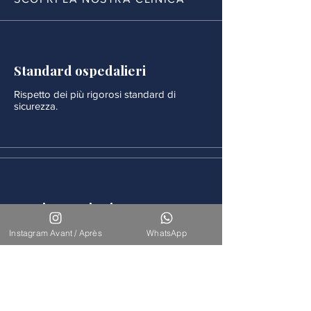
Standard ospedalieri
Rispetto dei più rigorosi standard di
sicurezza.
Monitoraggio rigoroso
Ogni procedura è seguita da un
Instagram Avant / Après
WhatsApp
monitoraggio medico continuo.