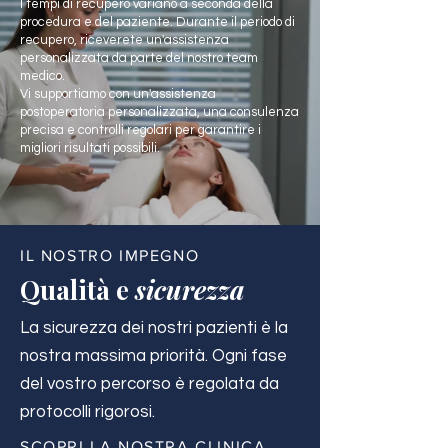
I tempi di recupero variano a seconda della
procedura e del paziente. Durante il periodo di
recupero, riceverete un'assistenza
personalizzata da parte del nostro team
medico.
Vi supportiamo con un'assistenza
postoperatoria personalizzata, una consulenza
precisa e controlli regolari per garantire i
migliori risultati possibili.
IL NOSTRO IMPEGNO
Qualità e
sicurezza
La sicurezza dei nostri pazienti è la
nostra massima priorità. Ogni fase
del vostro percorso è regolata da
protocolli rigorosi.
SCOPRI LA NOSTRA CLINICA