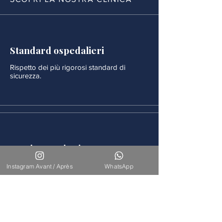
Standard ospedalieri
Rispetto dei più rigorosi standard di
sicurezza.
Monitoraggio rigoroso
Ogni procedura è seguita da un
Instagram Avant / Après
WhatsApp
monitoraggio medico continuo.