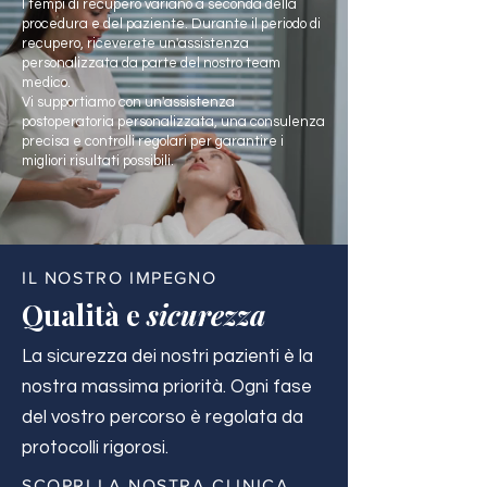
I tempi di recupero variano a seconda della
procedura e del paziente. Durante il periodo di
recupero, riceverete un'assistenza
personalizzata da parte del nostro team
medico.
Vi supportiamo con un'assistenza
postoperatoria personalizzata, una consulenza
precisa e controlli regolari per garantire i
migliori risultati possibili.
IL NOSTRO IMPEGNO
Qualità e
sicurezza
La sicurezza dei nostri pazienti è la
nostra massima priorità. Ogni fase
del vostro percorso è regolata da
protocolli rigorosi.
SCOPRI LA NOSTRA CLINICA