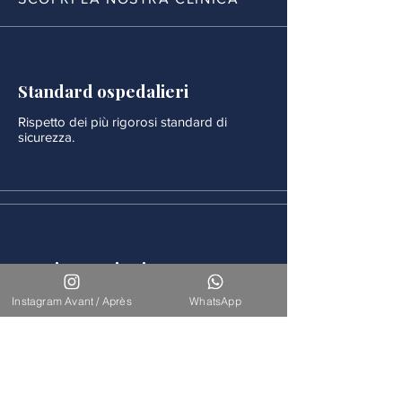
Standard ospedalieri
Rispetto dei più rigorosi standard di
sicurezza.
Monitoraggio rigoroso
Ogni procedura è seguita da un
Instagram Avant / Après
WhatsApp
monitoraggio medico continuo.