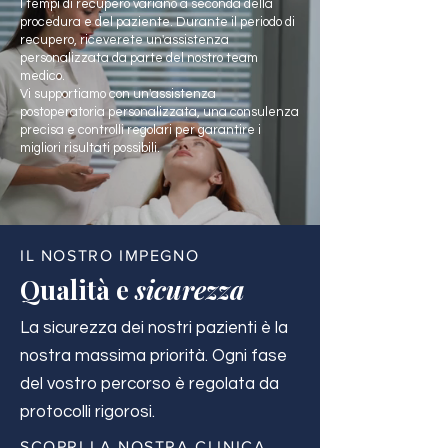
I tempi di recupero variano a seconda della
procedura e del paziente. Durante il periodo di
recupero, riceverete un'assistenza
personalizzata da parte del nostro team
medico.
Vi supportiamo con un'assistenza
postoperatoria personalizzata, una consulenza
precisa e controlli regolari per garantire i
migliori risultati possibili.
IL NOSTRO IMPEGNO
Qualità e
sicurezza
La sicurezza dei nostri pazienti è la
nostra massima priorità. Ogni fase
del vostro percorso è regolata da
protocolli rigorosi.
SCOPRI LA NOSTRA CLINICA