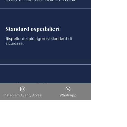
Standard ospedalieri
Rispetto dei più rigorosi standard di
sicurezza.
Monitoraggio rigoroso
Ogni procedura è seguita da un
Instagram Avant / Après
WhatsApp
monitoraggio medico continuo.