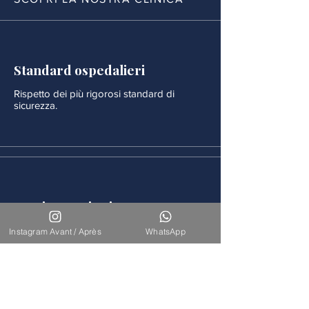
Standard ospedalieri
Rispetto dei più rigorosi standard di
sicurezza.
Monitoraggio rigoroso
Ogni procedura è seguita da un
Instagram Avant / Après
WhatsApp
monitoraggio medico continuo.