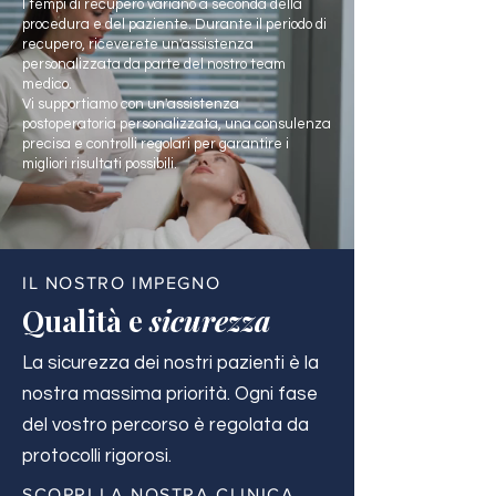
I tempi di recupero variano a seconda della
procedura e del paziente. Durante il periodo di
recupero, riceverete un'assistenza
personalizzata da parte del nostro team
medico.
Vi supportiamo con un'assistenza
postoperatoria personalizzata, una consulenza
precisa e controlli regolari per garantire i
migliori risultati possibili.
IL NOSTRO IMPEGNO
Qualità e
sicurezza
La sicurezza dei nostri pazienti è la
nostra massima priorità. Ogni fase
del vostro percorso è regolata da
protocolli rigorosi.
SCOPRI LA NOSTRA CLINICA