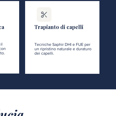
ca
Trapianto di capelli
il
Tecniche Saphir DHI e FUE per
 con
un ripristino naturale e duraturo
to.
dei capelli.
ducia