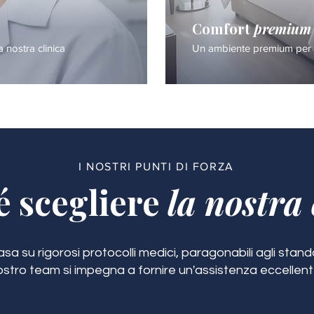
Comfort
premium
a nostra clinica
Un ambiente premium per i
I NOSTRI PUNTI DI FORZA
é scegliere
la nostra 
a su rigorosi protocolli medici, paragonabili agli standar
ostro team si impegna a fornire un'assistenza eccellent