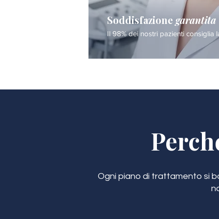
Soddisfazione
garantita
Il 98% dei nostri pazienti consiglia l
Perch
Ogni piano di trattamento si bas
n