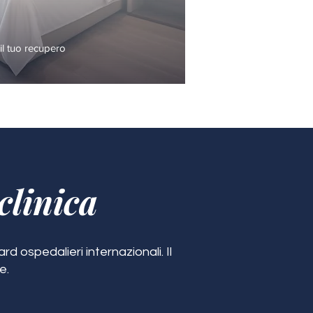
l tuo recupero
clinica
d ospedalieri internazionali. Il
e.