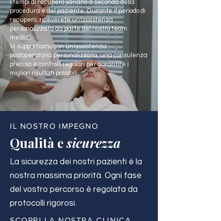
I tempi di recupero variano a seconda della
procedura e del paziente. Durante il periodo di
recupero, riceverete un'assistenza
personalizzata da parte del nostro team
medico.
Vi supportiamo con un'assistenza
postoperatoria personalizzata, una consulenza
precisa e controlli regolari per garantire i
migliori risultati possibili.
IL NOSTRO IMPEGNO
Qualità e
sicurezza
La sicurezza dei nostri pazienti è la
nostra massima priorità. Ogni fase
del vostro percorso è regolata da
protocolli rigorosi.
SCOPRI LA NOSTRA CLINICA