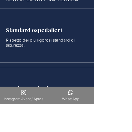
Standard ospedalieri
Rispetto dei più rigorosi standard di
sicurezza.
Monitoraggio rigoroso
Ogni procedura è seguita da un
Instagram Avant / Après
WhatsApp
monitoraggio medico continuo.