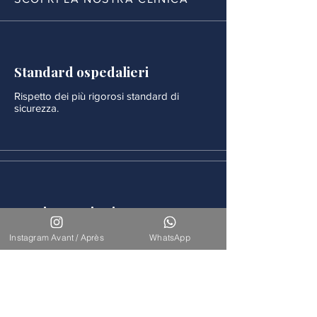
Standard ospedalieri
Rispetto dei più rigorosi standard di
sicurezza.
Monitoraggio rigoroso
Ogni procedura è seguita da un
Instagram Avant / Après
WhatsApp
monitoraggio medico continuo.