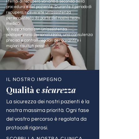
I tempi di recupero variano a seconda della
procedura e del paziente. Durante il periodo di
recupero, riceverete un'assistenza
personalizzata da parte del nostro team
medico.
Vi supportiamo con un'assistenza
postoperatoria personalizzata, una consulenza
precisa e controlli regolari per garantire i
migliori risultati possibili.
IL NOSTRO IMPEGNO
Qualità e
sicurezza
La sicurezza dei nostri pazienti è la
nostra massima priorità. Ogni fase
del vostro percorso è regolata da
protocolli rigorosi.
SCOPRI LA NOSTRA CLINICA