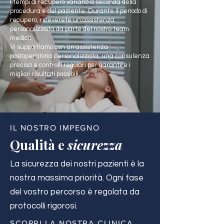
I tempi di recupero variano a seconda della
procedura e del paziente. Durante il periodo di
recupero, riceverete un'assistenza
personalizzata da parte del nostro team
medico.
Vi supportiamo con un'assistenza
postoperatoria personalizzata, una consulenza
precisa e controlli regolari per garantire i
migliori risultati possibili.
IL NOSTRO IMPEGNO
Qualità e
sicurezza
La sicurezza dei nostri pazienti è la
nostra massima priorità. Ogni fase
del vostro percorso è regolata da
protocolli rigorosi.
SCOPRI LA NOSTRA CLINICA