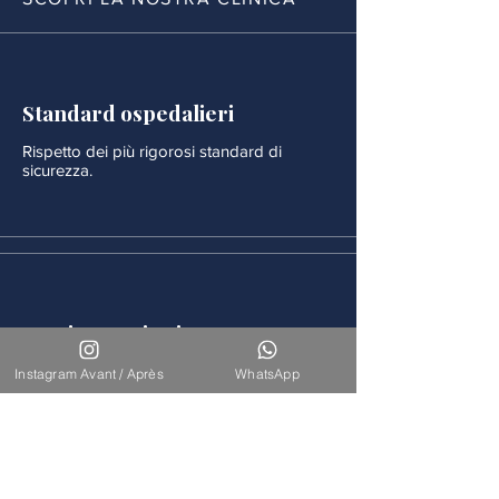
Standard ospedalieri
Rispetto dei più rigorosi standard di
sicurezza.
Monitoraggio rigoroso
Ogni procedura è seguita da un
Instagram Avant / Après
WhatsApp
monitoraggio medico continuo.