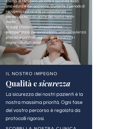
I tempi di recupero variano a seconda della
procedura e del paziente. Durante il periodo di
recupero, riceverete un'assistenza
personalizzata da parte del nostro team
medico.
Vi supportiamo con un'assistenza
postoperatoria personalizzata, una consulenza
precisa e controlli regolari per garantire i
migliori risultati possibili.
IL NOSTRO IMPEGNO
Qualità e
sicurezza
La sicurezza dei nostri pazienti è la
nostra massima priorità. Ogni fase
del vostro percorso è regolata da
protocolli rigorosi.
SCOPRI LA NOSTRA CLINICA