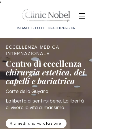
;
ISTANBUL - ECCELLENZA CHIRURGICA
ECCELLENZA MEDICA
INTERNAZIONALE
Centro di eccellenza
chirurgia estetica, dei
capelli e bariatrica
Corte della Guyana
La libertà di sentirsi bene. La libertà
di vivere la vita al massimo.
Richiedi una valutazione