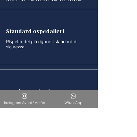
Standard ospedalieri
Rispetto dei più rigorosi standard di
sicurezza.
Monitoraggio rigoroso
Ogni procedura è seguita da un
Instagram Avant / Après
WhatsApp
monitoraggio medico continuo.