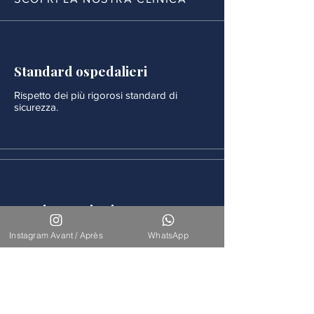
Standard ospedalieri
Rispetto dei più rigorosi standard di
sicurezza.
Monitoraggio rigoroso
Ogni procedura è seguita da un
Instagram Avant / Après
WhatsApp
monitoraggio medico continuo.