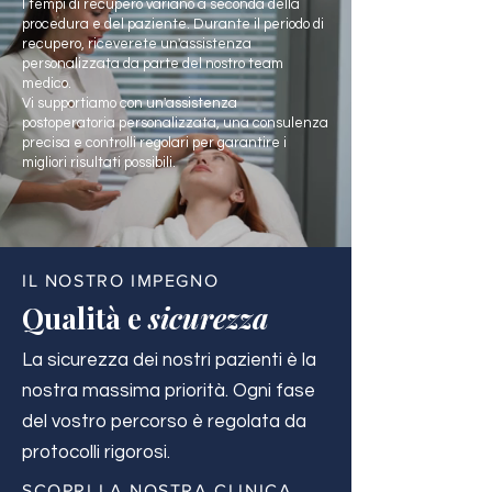
I tempi di recupero variano a seconda della
procedura e del paziente. Durante il periodo di
recupero, riceverete un'assistenza
personalizzata da parte del nostro team
medico.
Vi supportiamo con un'assistenza
postoperatoria personalizzata, una consulenza
precisa e controlli regolari per garantire i
migliori risultati possibili.
IL NOSTRO IMPEGNO
Qualità e
sicurezza
La sicurezza dei nostri pazienti è la
nostra massima priorità. Ogni fase
del vostro percorso è regolata da
protocolli rigorosi.
SCOPRI LA NOSTRA CLINICA