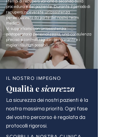
I tempi di recupero variano a seconda della
procedura e del paziente. Durante il periodo di
recupero, riceverete un'assistenza
personalizzata da parte del nostro team
medico.
Vi supportiamo con un'assistenza
postoperatoria personalizzata, una consulenza
precisa e controlli regolari per garantire i
migliori risultati possibili.
IL NOSTRO IMPEGNO
Qualità e
sicurezza
La sicurezza dei nostri pazienti è la
nostra massima priorità. Ogni fase
del vostro percorso è regolata da
protocolli rigorosi.
SCOPRI LA NOSTRA CLINICA