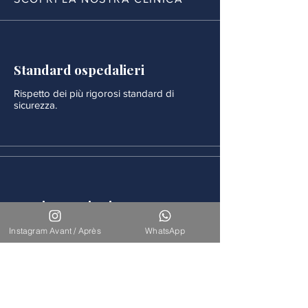
Standard ospedalieri
Rispetto dei più rigorosi standard di
sicurezza.
Monitoraggio rigoroso
Ogni procedura è seguita da un
Instagram Avant / Après
WhatsApp
monitoraggio medico continuo.