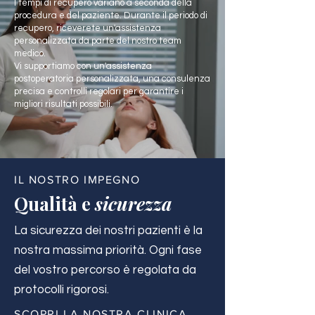
I tempi di recupero variano a seconda della
procedura e del paziente. Durante il periodo di
recupero, riceverete un'assistenza
personalizzata da parte del nostro team
medico.
Vi supportiamo con un'assistenza
postoperatoria personalizzata, una consulenza
precisa e controlli regolari per garantire i
migliori risultati possibili.
IL NOSTRO IMPEGNO
Qualità e
sicurezza
La sicurezza dei nostri pazienti è la
nostra massima priorità. Ogni fase
del vostro percorso è regolata da
protocolli rigorosi.
SCOPRI LA NOSTRA CLINICA