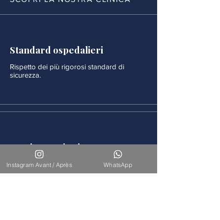
Standard ospedalieri
Rispetto dei più rigorosi standard di
sicurezza.
Monitoraggio rigoroso
Ogni procedura è seguita da un
Instagram Avant / Après
WhatsApp
monitoraggio medico continuo.